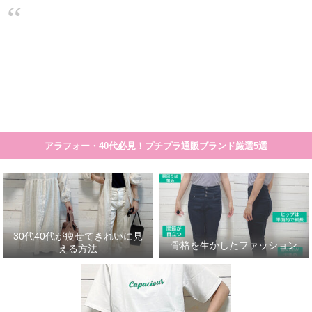
大人のプチプラ！高見えシンプルスタイル
30代40代が痩せてきれいに見える方法
骨格を生かしたファッション
30代
細く見える服や着こなし方のコツの一覧です。 まとめ記事>>>30代40代が痩せて見える服
アラフォー・40代必見！プチプラ通販ブランド厳選5選
30代40代が痩せてきれいに見
骨格を生かしたファッション
える方法