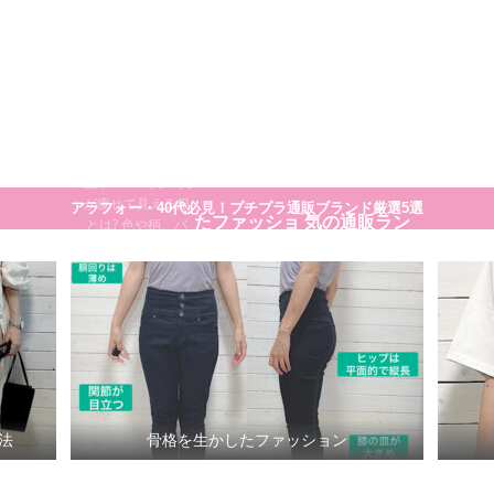
大人のプチプラ！高見えシンプルスタイル
30代40代が痩
せてきれいに
見える方法
細く見える服や着
こなし方のコツの
骨格を生かし
30代ママに人
一覧です。 まとめ
記事>>>30代40代
が痩せて見える服
アラフォー・40代必見！プチプラ通販ブランド厳選5選
たファッショ
気の通販ラン
とは? 色や柄、バ
ランスまで徹底解
説
ン
キング
法
骨格を生かしたファッション