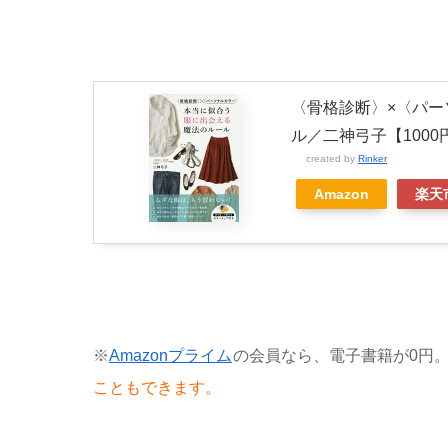
〈骨格診断〉×〈パ
ル／二神弓子【100
created by
Rinker
Amazon
楽天
※
Amazonプライム
の会員なら、電子書籍が0円
こともできます。