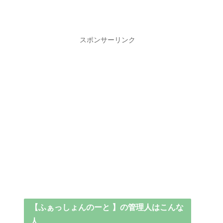
スポンサーリンク
【ふぁっしょんのーと 】の管理人はこんな
人