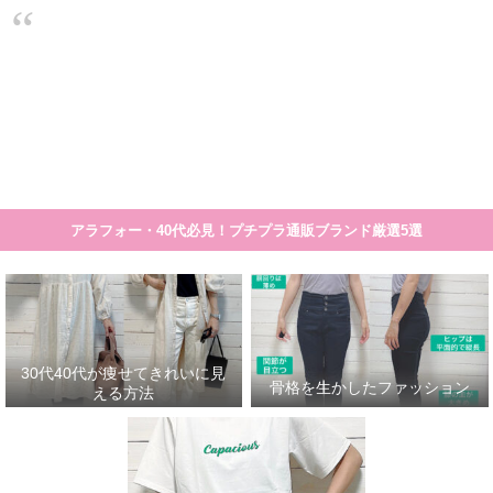
大人のプチプラ！高見えシンプルスタイル
30代40代が痩せてきれいに見える方法
骨格を生かしたファッション
30代
細く見える服や着こなし方のコツの一覧です。 まとめ記事>>>30代40代が痩せて見える服
アラフォー・40代必見！プチプラ通販ブランド厳選5選
30代40代が痩せてきれいに見
骨格を生かしたファッション
える方法