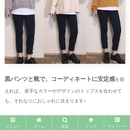
黒パンツと靴で、コーディネートに安定感
を迎
、
えれば
派手なカラーやデザインのトップスを合わせて
も、それなりにおしゃれに決まります♪
また身体の先端は視線が集まる大事なパーツ。
パンツの裾
メニュー
ホーム
検索
トップ
サイドバー
がもたつくと途端にダサくなりがちです。