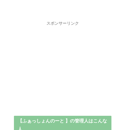
スポンサーリンク
【ふぁっしょんのーと 】の管理人はこんな
人