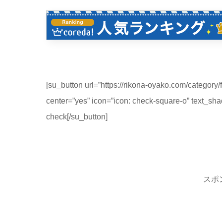
[su_button url=”https://rikona-oyako.com/categor
center=”yes” icon=”icon: check-square-o” 
check[/su_button]
スポ