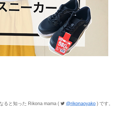
った Rikona mama (
@rikonaoyako
) です。