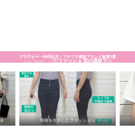
大人のプチプラ！高見えシンプルスタイル
30代40代が痩
せてきれいに
見える方法
細く見える服や着
こなし方のコツの
骨格を生かし
30代ママに人
一覧です。 まとめ
記事>>>30代40代
が痩せて見える服
アラフォー・40代必見！プチプラ通販ブランド厳選5選
たファッショ
気の通販ラン
とは? 色や柄、バ
ランスまで徹底解
説
ン
キング
法
骨格を生かしたファッション