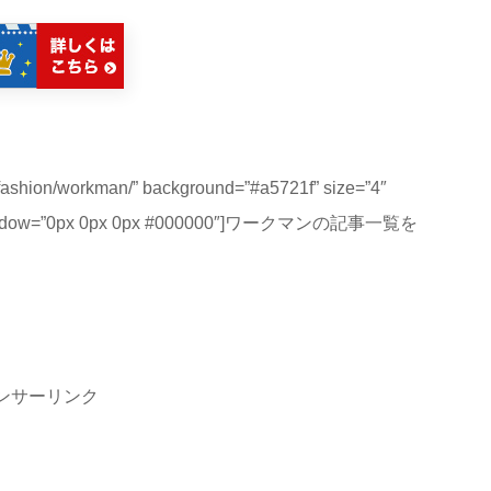
y/fashion/workman/” background=”#a5721f” size=”4″
text_shadow=”0px 0px 0px #000000″]ワークマンの記事一覧を
ンサーリンク