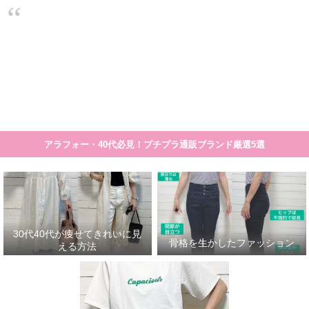
大人のプチプラ！高見えシンプルスタイル
30代40代が痩せてきれいに見える方法
骨格を生かしたファッション
30代
細く見える服や着こなし方のコツの一覧です。 まとめ記事>>>30代40代が痩せて見える服
アラフォー・40代必見！プチプラ通販ブランド厳選5選
30代40代が痩せてきれいに見
骨格を生かしたファッション
える方法