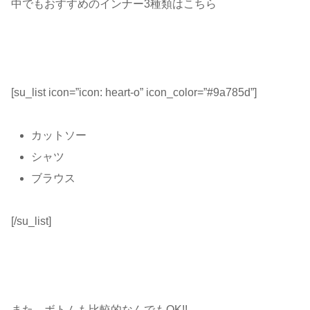
中でもおすすめのインナー3種類はこちら
[su_list icon=”icon: heart-o” icon_color=”#9a785d”]
カットソー
シャツ
ブラウス
[/su_list]
また、ボトムも比較的なんでもOK!!