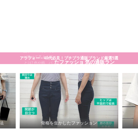
大人のプチプラ！高見えシンプルスタイル
30代40代が痩
せてきれいに
見える方法
細く見える服や着
こなし方のコツの
骨格を生かし
30代ママに人
一覧です。 まとめ
記事>>>30代40代
が痩せて見える服
アラフォー・40代必見！プチプラ通販ブランド厳選5選
たファッショ
気の通販ラン
とは? 色や柄、バ
ランスまで徹底解
説
ン
キング
法
骨格を生かしたファッション