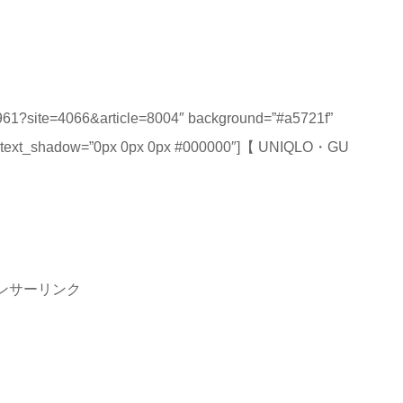
ad/961?site=4066&article=8004″ background=”#a5721f”
e-o” text_shadow=”0px 0px 0px #000000″]【 UNIQLO・GU
ンサーリンク