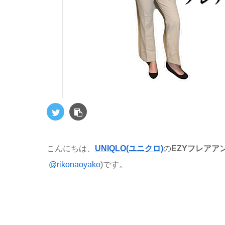
こんにちは、
UNIQLO(ユ
ニクロ)
の
EZYフレアア
@rikonaoyako
)です。