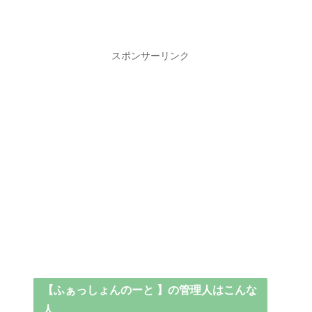
スポンサーリンク
【ふぁっしょんのーと 】の管理人はこんな
人