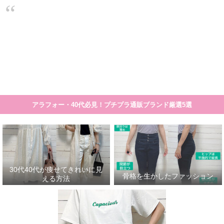
大人のプチプラ！高見えシンプルスタイル
30代40代が痩せてきれいに見える方法
骨格を生かしたファッション
30代
細く見える服や着こなし方のコツの一覧です。 まとめ記事>>>30代40代が痩せて見える服
アラフォー・40代必見！プチプラ通販ブランド厳選5選
30代40代が痩せてきれいに見
骨格を生かしたファッション
える方法