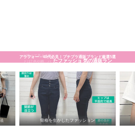
大人のプチプラ！高見えシンプルスタイル
30代40代が痩
せてきれいに
見える方法
細く見える服や着
こなし方のコツの
骨格を生かし
30代ママに人
一覧です。 まとめ
記事>>>30代40代
が痩せて見える服
アラフォー・40代必見！プチプラ通販ブランド厳選5選
たファッショ
気の通販ラン
とは? 色や柄、バ
ランスまで徹底解
説
ン
キング
法
骨格を生かしたファッション