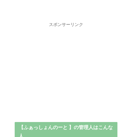
スポンサーリンク
【ふぁっしょんのーと 】の管理人はこんな
人