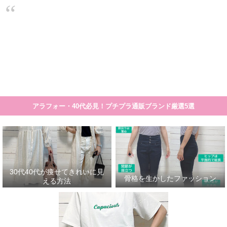
大人のプチプラ！高見えシンプルスタイル
30代40代が痩せてきれいに見える方法
骨格を生かしたファッション
30代
細く見える服や着こなし方のコツの一覧です。 まとめ記事>>>30代40代が痩せて見える服
アラフォー・40代必見！プチプラ通販ブランド厳選5選
30代40代が痩せてきれいに見
骨格を生かしたファッション
える方法