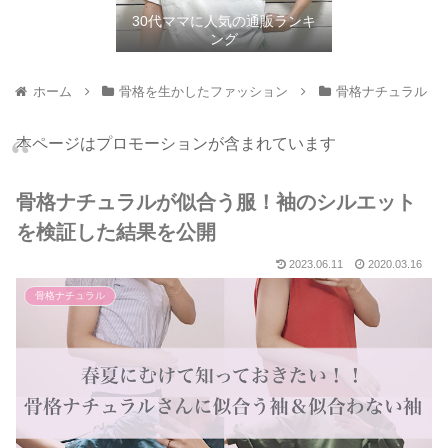
30代ママに人気の通販ランキ
ング
ホーム
骨格を生かしたファッション
骨格ナチュラル
本ページはプロモーションが含まれています
骨格ナチュラルが似合う服！袖のシルエット
を検証した結果を公開
2023.06.11
2020.03.16
骨格ナチュラル