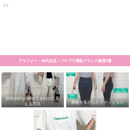
大人のプチプラ！高見えシンプルスタイル
30代40代が痩せてきれいに見える方法
骨格を生かしたファッション
30代
細く見える服や着こなし方のコツの一覧です。 まとめ記事>>>30代40代が痩せて見える服
アラフォー・40代必見！プチプラ通販ブランド厳選5選
30代40代が痩せてきれいに見
骨格を生かしたファッション
える方法