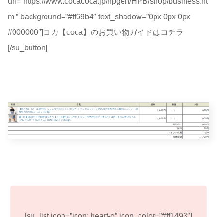
url=”https://www.cocacoca.jp/hpgen/HPB/shop/business.ht
ml” background=”#ff69b4″ text_shadow=”0px 0px 0px
#000000″]コカ【coca】のお買い物ガイドはコチラ
[/su_button]
[su_list icon=”icon: heart-o” icon_color=”#ff1493″]