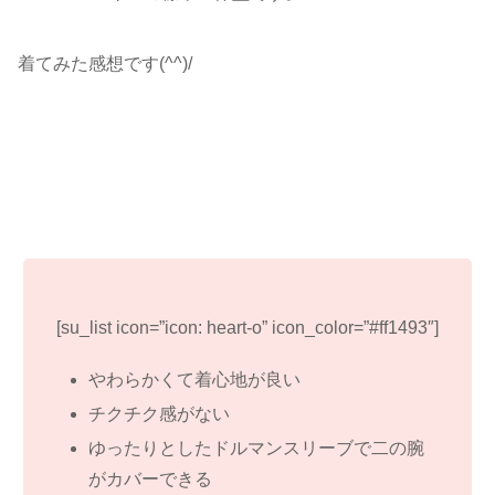
着てみた感想です(^^)/
[su_list icon=”icon: heart-o” icon_color=”#ff1493″]
やわらかくて着心地が良い
チクチク感がない
ゆったりとしたドルマンスリーブで二の腕
がカバーできる