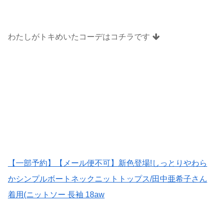
わたしがトキめいたコーデはコチラです
【一部予約】【メール便不可】新色登場!しっとりやわら
かシンプルボートネックニットトップス/田中亜希子さん
着用(ニットソー 長袖 18aw