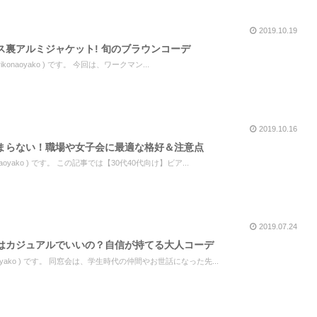
2019.10.19
ス裏アルミジャケット! 旬のブラウンコーデ
rikonaoyako ) です。 今回は、ワークマン...
2019.10.16
まらない！職場や女子会に最適な格好＆注意点
aoyako ) です。 この記事では【30代40代向け】ビア...
2019.07.24
はカジュアルでいいの？自信が持てる大人コーデ
aoyako ) です。 同窓会は、学生時代の仲間やお世話になった先...