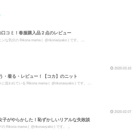
グ
通販の口コミ！春服購入品２点のレビュー
Rikona mama ( @rikonaoyako ) です。 ...
2020.03.10
買う・着る・レビュー！【コカ】のニット
いる Rikona mama ( @rikonaoyako ) です。 ...
2020.02.07
女子がやらかした！恥ずかしいリアルな失敗談
a mama ( @rikonaoyako ) です。 ...