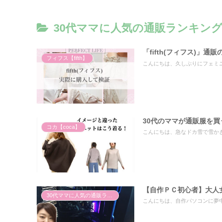
30代ママに人気の通販ランキン
「fifth(フィフス)」
フィフス【fifth】
こんにちは、久しぶりにフェミニンな気分の 
30代のママが通販服を
コカ【coca】
こんにちは、急なドカ雪で雪かきに追われて
【自作ＰＣ初心者】大人
30代ママに人気の通販ランキング
こんにちは、自作パソコンに夢中の Rikon