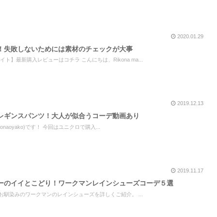
2020.01.29
！失敗しないためには素材のチェックが大事
ティベイト】最新購入レビューはコチラ こんにちは、Rikona ma...
2019.12.13
レギンスパンツ！大人が似合うコーデ動画あり
ikonaoyako)です！ 今回はユニクロで購入...
2019.11.17
ーのイイとこどり！ワークマンレインシューズコーデ５選
お馴染みのワークマンのレインシューズを詳しくご紹介。 ...