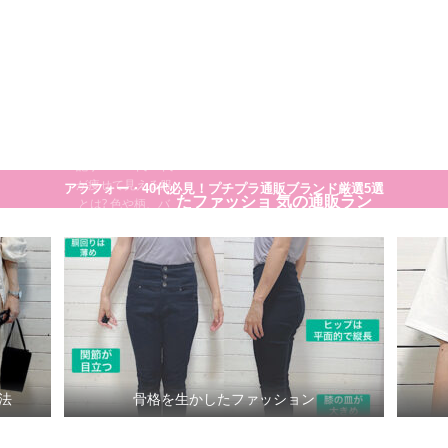
大人のプチプラ！高見えシンプルスタイル
30代40代が痩
せてきれいに
見える方法
細く見える服や着
こなし方のコツの
骨格を生かし
30代ママに人
一覧です。 まとめ
記事>>>30代40代
が痩せて見える服
アラフォー・40代必見！プチプラ通販ブランド厳選5選
たファッショ
気の通販ラン
とは? 色や柄、バ
ランスまで徹底解
説
ン
キング
法
骨格を生かしたファッション