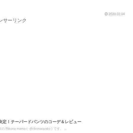
2020.02.04
ンサーリンク
決定！テーパードパンツのコーデ＆レビュー
a mama ( @rikonaoyako ) です。 ...