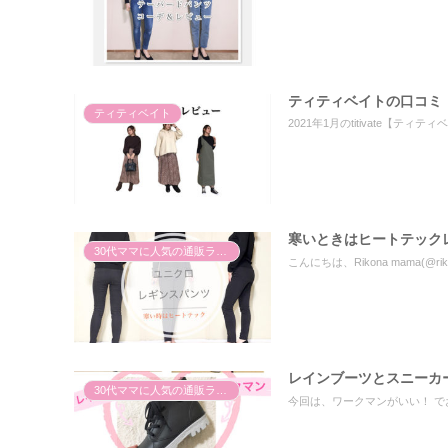
ティティベイトの口コミ
ティティベイト
2021年1月のtitivate【ティ
寒いときはヒートテック
30代ママに人気の通販ランキング
こんにちは、Rikona mama(@r
レインブーツとスニーカ
30代ママに人気の通販ランキング
今回は、ワークマンがいい！ で