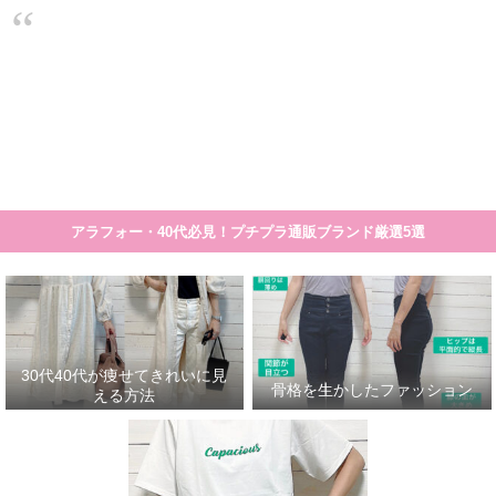
大人のプチプラ！高見えシンプルスタイル
30代40代が痩せてきれいに見える方法
骨格を生かしたファッション
30代
細く見える服や着こなし方のコツの一覧です。 まとめ記事>>>30代40代が痩せて見える服
アラフォー・40代必見！プチプラ通販ブランド厳選5選
30代40代が痩せてきれいに見
骨格を生かしたファッション
える方法