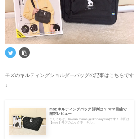
モズのキルティングショルダーバッグの記事はこちらです
↓
moz キルティングバッグ 評判は？ ママ目線で
開封レビュー
こんにちは、Rikona mama(@rikonaoyako)です！ 今回は
【moz】モズのムック本「キル...