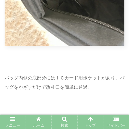
バッグ内側の底部分にはＩＣカード用ポケットがあり、バ
ッグをかざすだけで改札口を簡単に通過。
田舎暮らしの為使用することはなさそうですが、使う人に
メニュー
ホーム
検索
トップ
サイドバー