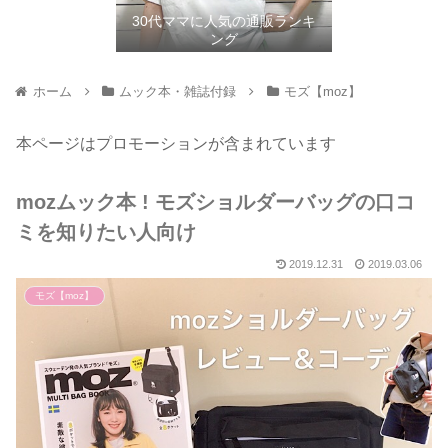
30代ママに人気の通販ランキ
ング
ホーム
ムック本・雑誌付録
モズ【moz】
本ページはプロモーションが含まれています
mozムック本 ! モズショルダーバッグの口コ
ミを知りたい人向け
2019.12.31
2019.03.06
モズ【moz】