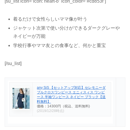
[su_list icon=”icon: heart-o” icon_color=”#cd853f”]
着るだけで女性らしいママ像が叶う
ジャケット次第で使い分けができるダークグレーや
ネイビーが万能
学校行事やママ友との食事など、何かと重宝
[/su_list]
any SiS 【セットアップ対応】セレモニーダ
ブルクロスワンピース エニィスィス ワンピ
ース 半袖ワンピース ネイビー ブラック【送
料無料】
価格：14300円（税込、送料無料)
(2019/12/28時点)