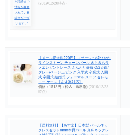
(2019/12/28時点)
【メール便送料220円】コサージュ/煌びやか
ラインストーン チェーンパール きらきらラ
メエレガントレース ふんわり薔薇 c52☆白/
グレー/ベージュ/ピンク 入学式 卒業式 入園
式 卒園式 結婚式 フォーマル スーツ セレモ
ニー ケース【あす楽対応】
価格：1518円（税込、送料別)
(2019/12/28
時点)
【送料無料】【あす楽】日本製 パールネッ
クレスセット8mm本貝パール 真珠ネックレ