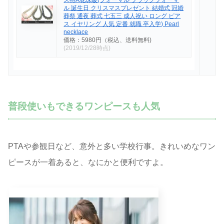
ス特A花珠級(フォーマル ブラックフォーマ
ル 誕生日 クリスマスプレゼント 結婚式 冠婚
葬祭 通夜 葬式 七五三 成人祝い ロング ピア
ス イヤリング 人気 定番 就職 卒入学) Pearl
necklace
価格：5980円（税込、送料無料)
(2019/12/28時点)
普段使いもできるワンピースも人気
PTAや参観日など、意外と多い学校行事。きれいめなワン
ピースが一着あると、なにかと便利ですよ。