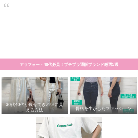
大人のプチプラ！高見えシンプルスタイル
30代40代が痩せてきれいに見える方法
骨格を生かしたファッション
30代
細く見える服や着こなし方のコツの一覧です。 まとめ記事>>>30代40代が痩せて見える服
アラフォー・40代必見！プチプラ通販ブランド厳選5選
30代40代が痩せてきれいに見
骨格を生かしたファッション
える方法