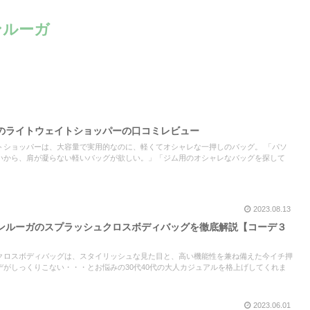
ンルーガ
のライトウェイトショッパーの口コミレビュー
トショッパーは、大容量で実用的なのに、軽くてオシャレな一押しのバッグ。 「パソ
いから、肩が凝らない軽いバッグが欲しい。」「ジム用のオシャレなバッグを探して
。
2023.08.13
ンルーガのスプラッシュクロスボディバッグを徹底解説【コーデ３
クロスボディバッグは、スタイリッシュな見た目と、高い機能性を兼ね備えた今イチ押
がしっくりこない・・・とお悩みの30代40代の大人カジュアルを格上げしてくれま
2023.06.01