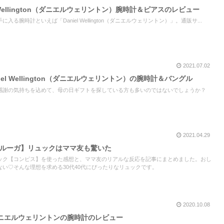
 Wellington（ダニエルウェリントン）腕時計＆ピアスのレビュー
る腕時計といえば「Daniel Wellington（ダニエルウェリントン）」。通販サ...
2021.07.02
el Wellington（ダニエルウェリントン）の腕時計＆バングル
感謝の気持ちを込めて、母の日ギフトを探している方も多いのではないでしょうか？
2021.04.29
ストンルーガ】リュックはママ友も驚いた
ック【コンピス】を使った感想と、ママ友のリアルな反応を記事にまとめました。おし
い♡そんな理想を求める30代40代にぴったりなリュックです。
2020.10.08
ニエルウェリントンの腕時計のレビュー