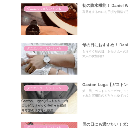
初の防水機能！ Daniel
ダニエルウェリントン＆ガストンルーガ
高見えするのにお手頃な価格で手に入
母の日におすすめ！ Dani
ダニエルウェリントン＆ガストンルーガ
もうすぐ母の日、お母さんへの
大人の女性向け...
Gaston Luga【ガ
ダニエルウェリントン＆ガストンルーガ
第二回、ガストンルーガのリュ
ゃれと実用性のどちらもゆずれな
母の日にも選びたい！ダ
ダニエルウェリントン＆ガストンルーガ