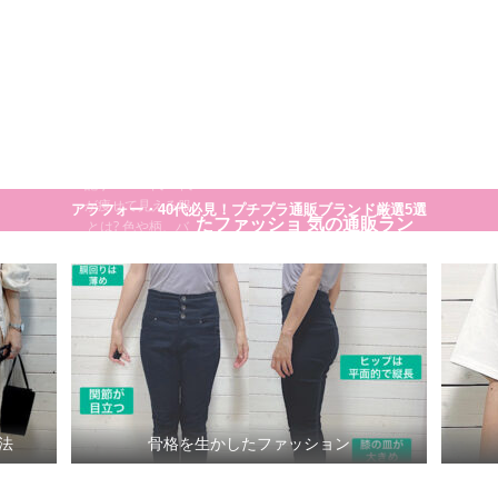
大人のプチプラ！高見えシンプルスタイル
30代40代が痩
せてきれいに
見える方法
細く見える服や着
こなし方のコツの
骨格を生かし
30代ママに人
一覧です。 まとめ
記事>>>30代40代
が痩せて見える服
アラフォー・40代必見！プチプラ通販ブランド厳選5選
たファッショ
気の通販ラン
とは? 色や柄、バ
ランスまで徹底解
説
ン
キング
法
骨格を生かしたファッション